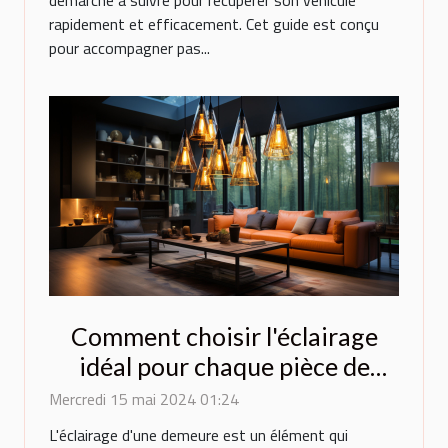
démarche à suivre pour récupérer son véhicule
rapidement et efficacement. Cet guide est conçu
pour accompagner pas...
Comment choisir l'éclairage
idéal pour chaque pièce de
votre maison : conseils
Mercredi 15 mai 2024 01:24
pratiques et tendances
L'éclairage d'une demeure est un élément qui