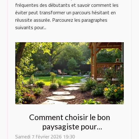
fréquentes des débutants et savoir comment les
éviter peut transformer un parcours hésitant en
réussite assurée. Parcourez les paragraphes
suivants pour...
Comment choisir le bon
paysagiste pour
métamorphoser votre espace
Samedi 7 février 2026 19:30