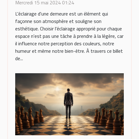
votre maison : conseils
Mercredi 15 mai 2024 01:24
pratiques et tendances
L'éclairage d'une demeure est un élément qui
actuelles
façonne son atmosphère et souligne son
esthétique. Choisir l'éclairage approprié pour chaque
espace n'est pas une tâche à prendre à la légère, car
il influence notre perception des couleurs, notre
humeur et même notre bien-être. À travers ce billet
de...