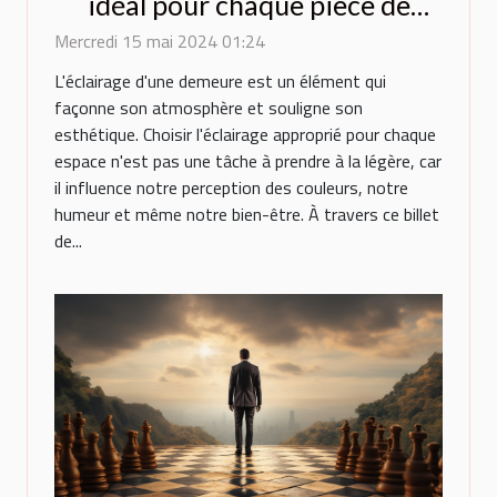
idéal pour chaque pièce de
votre maison : conseils
Mercredi 15 mai 2024 01:24
pratiques et tendances
L'éclairage d'une demeure est un élément qui
actuelles
façonne son atmosphère et souligne son
esthétique. Choisir l'éclairage approprié pour chaque
espace n'est pas une tâche à prendre à la légère, car
il influence notre perception des couleurs, notre
humeur et même notre bien-être. À travers ce billet
de...