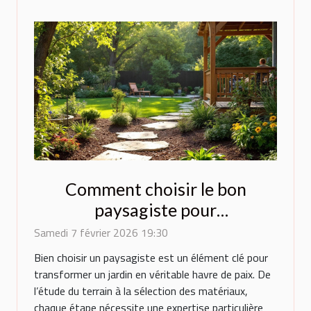
Comment choisir le bon
paysagiste pour
métamorphoser votre espace
Samedi 7 février 2026 19:30
extérieur ?
Bien choisir un paysagiste est un élément clé pour
transformer un jardin en véritable havre de paix. De
l’étude du terrain à la sélection des matériaux,
chaque étape nécessite une expertise particulière