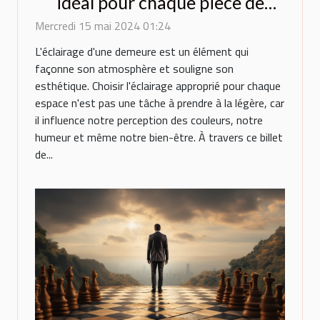
idéal pour chaque pièce de
votre maison : conseils
Mercredi 15 mai 2024 01:24
pratiques et tendances
L'éclairage d'une demeure est un élément qui
actuelles
façonne son atmosphère et souligne son
esthétique. Choisir l'éclairage approprié pour chaque
espace n'est pas une tâche à prendre à la légère, car
il influence notre perception des couleurs, notre
humeur et même notre bien-être. À travers ce billet
de...