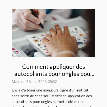
Comment appliquer des
autocollants pour ongles pour
un résultat professionnel
Mercredi 28 mai 2025 09:32
Envie d’arborer une manucure digne d’un institut
sans sortir de chez soi ? Maîtriser l’application des
autocollants pour ongles permet d’obtenir un