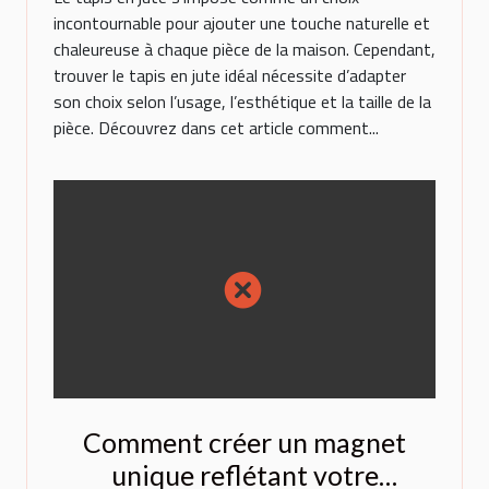
incontournable pour ajouter une touche naturelle et
chaleureuse à chaque pièce de la maison. Cependant,
trouver le tapis en jute idéal nécessite d’adapter
son choix selon l’usage, l’esthétique et la taille de la
pièce. Découvrez dans cet article comment...
Comment créer un magnet
unique reflétant votre