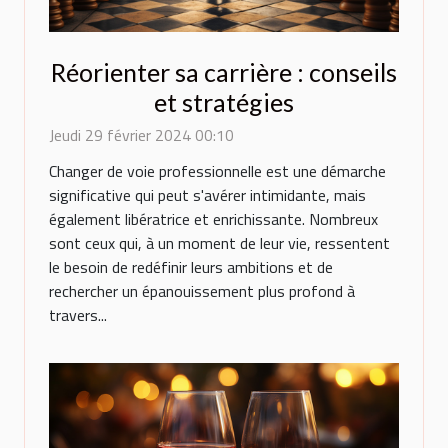
Réorienter sa carrière : conseils
et stratégies
Jeudi 29 février 2024 00:10
Changer de voie professionnelle est une démarche
significative qui peut s'avérer intimidante, mais
également libératrice et enrichissante. Nombreux
sont ceux qui, à un moment de leur vie, ressentent
le besoin de redéfinir leurs ambitions et de
rechercher un épanouissement plus profond à
travers...