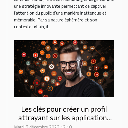
une stratégie innovante permettant de captiver
l'attention du public d'une manière inattendue et
mémorable. Par sa nature éphémère et son
contexte urbain, il...
Les clés pour créer un profil
attrayant sur les applications
de rencontres
Mardi 5 décembre 2023 12:18