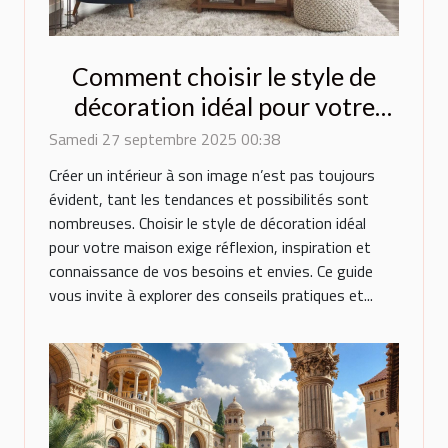
Comment choisir le style de
décoration idéal pour votre
maison ?
Samedi 27 septembre 2025 00:38
Créer un intérieur à son image n’est pas toujours
évident, tant les tendances et possibilités sont
nombreuses. Choisir le style de décoration idéal
pour votre maison exige réflexion, inspiration et
connaissance de vos besoins et envies. Ce guide
vous invite à explorer des conseils pratiques et...