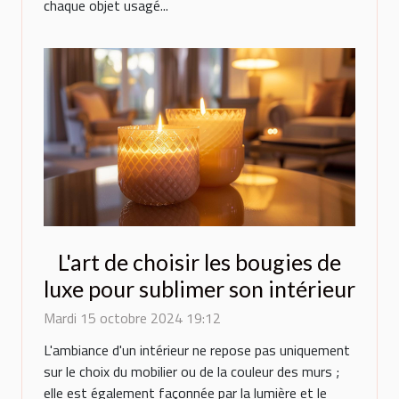
chaque objet usagé...
L'art de choisir les bougies de
luxe pour sublimer son intérieur
Mardi 15 octobre 2024 19:12
L'ambiance d'un intérieur ne repose pas uniquement
sur le choix du mobilier ou de la couleur des murs ;
elle est également façonnée par la lumière et le