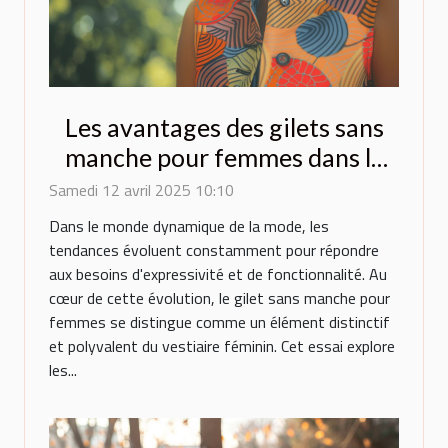
Les avantages des gilets sans
manche pour femmes dans la
mode contemporaine
Samedi 12 avril 2025 10:10
Dans le monde dynamique de la mode, les
tendances évoluent constamment pour répondre
aux besoins d'expressivité et de fonctionnalité. Au
cœur de cette évolution, le gilet sans manche pour
femmes se distingue comme un élément distinctif
et polyvalent du vestiaire féminin. Cet essai explore
les...