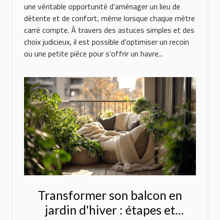
une véritable opportunité d’aménager un lieu de
détente et de confort, même lorsque chaque mètre
carré compte. À travers des astuces simples et des
choix judicieux, il est possible d’optimiser un recoin
ou une petite pièce pour s’offrir un havre...
Transformer son balcon en
jardin d'hiver : étapes et