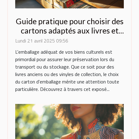
Guide pratique pour choisir des
cartons adaptés aux livres et
vinyles
Lundi 21 avril 2025 09:56
L'emballage adéquat de vos biens culturels est
primordial pour assurer leur préservation lors du
transport ou du stockage. Que ce soit pour des
livres anciens ou des vinyles de collection, le choix
du carton d'emballage mérite une attention toute
particulière. Découvrez à travers cet exposé...