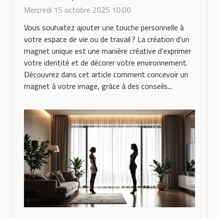
personnalité?
Mercredi 15 octobre 2025 10:00
Vous souhaitez ajouter une touche personnelle à
votre espace de vie ou de travail ? La création d’un
magnet unique est une manière créative d’exprimer
votre identité et de décorer votre environnement.
Découvrez dans cet article comment concevoir un
magnet à votre image, grâce à des conseils...