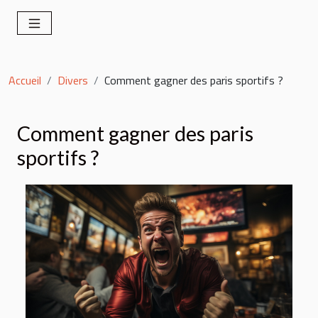
Accueil
Divers
Comment gagner des paris sportifs ?
Comment gagner des paris
sportifs ?