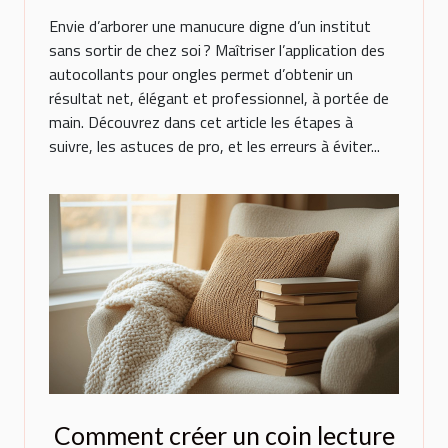
Envie d’arborer une manucure digne d’un institut
sans sortir de chez soi ? Maîtriser l’application des
autocollants pour ongles permet d’obtenir un
résultat net, élégant et professionnel, à portée de
main. Découvrez dans cet article les étapes à
suivre, les astuces de pro, et les erreurs à éviter...
Comment créer un coin lecture