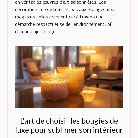
en véritables œuvres d'art saisonnières. Les
décorations ne se limitent pas aux étalages des
magasins ; elles prennent vie à travers une
démarche respectueuse de l'environnement, où
chaque objet usagé...
L'art de choisir les bougies de
luxe pour sublimer son intérieur