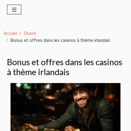
Accueil
Divers
Bonus et offres dans les casinos à thème irlandais
Bonus et offres dans les casinos
à thème irlandais