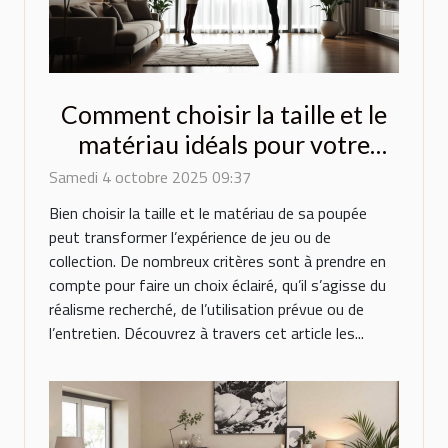
Comment choisir la taille et le
matériau idéals pour votre
poupée ?
Samedi 4 octobre 2025 09:37
Bien choisir la taille et le matériau de sa poupée
peut transformer l’expérience de jeu ou de
collection. De nombreux critères sont à prendre en
compte pour faire un choix éclairé, qu’il s’agisse du
réalisme recherché, de l’utilisation prévue ou de
l’entretien. Découvrez à travers cet article les...