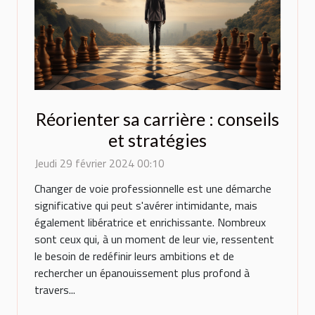
Réorienter sa carrière : conseils
et stratégies
Jeudi 29 février 2024 00:10
Changer de voie professionnelle est une démarche
significative qui peut s'avérer intimidante, mais
également libératrice et enrichissante. Nombreux
sont ceux qui, à un moment de leur vie, ressentent
le besoin de redéfinir leurs ambitions et de
rechercher un épanouissement plus profond à
travers...