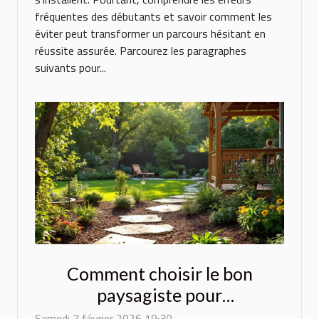
fréquentes des débutants et savoir comment les
éviter peut transformer un parcours hésitant en
réussite assurée. Parcourez les paragraphes
suivants pour...
Comment choisir le bon
paysagiste pour
métamorphoser votre espace
Samedi 7 février 2026 19:30