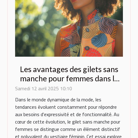
Les avantages des gilets sans
manche pour femmes dans la
mode contemporaine
Samedi 12 avril 2025 10:10
Dans le monde dynamique de la mode, les
tendances évoluent constamment pour répondre
aux besoins d'expressivité et de fonctionnalité. Au
cœur de cette évolution, le gilet sans manche pour
femmes se distingue comme un élément distinctif
et polyvalent du vestiaire féminin. Cet essai explore