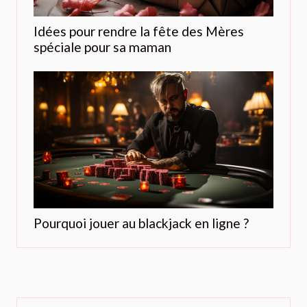
Idées pour rendre la fête des Mères
spéciale pour sa maman
Pourquoi jouer au blackjack en ligne ?