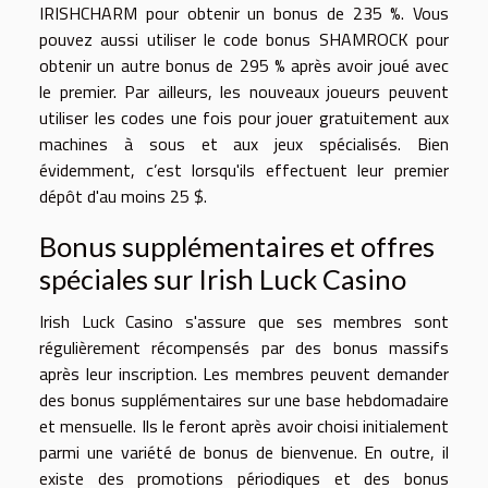
IRISHCHARM pour obtenir un bonus de 235 %. Vous
pouvez aussi utiliser le code bonus SHAMROCK pour
obtenir un autre bonus de 295 % après avoir joué avec
le premier. Par ailleurs, les nouveaux joueurs peuvent
utiliser les codes une fois pour jouer gratuitement aux
machines à sous et aux jeux spécialisés. Bien
évidemment, c’est lorsqu'ils effectuent leur premier
dépôt d'au moins 25 $.
Bonus supplémentaires et offres
spéciales sur Irish Luck Casino
Irish Luck Casino s'assure que ses membres sont
régulièrement récompensés par des bonus massifs
après leur inscription. Les membres peuvent demander
des bonus supplémentaires sur une base hebdomadaire
et mensuelle. Ils le feront après avoir choisi initialement
parmi une variété de bonus de bienvenue. En outre, il
existe des promotions périodiques et des bonus