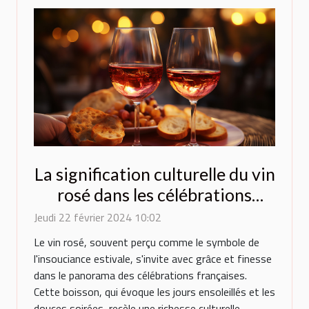
La signification culturelle du vin
rosé dans les célébrations
françaises
Jeudi 22 février 2024 10:02
Le vin rosé, souvent perçu comme le symbole de
l'insouciance estivale, s'invite avec grâce et finesse
dans le panorama des célébrations françaises.
Cette boisson, qui évoque les jours ensoleillés et les
douces soirées, recèle une richesse culturelle